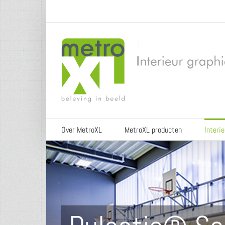
Skip
to
content
Over MetroXL
MetroXL producten
Interi