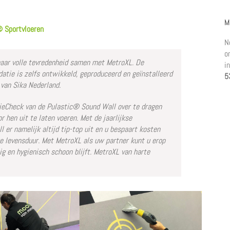
M
® Sportvloeren
N
o
 naar volle tevredenheid samen met MetroXL. De
i
ie is zelfs ontwikkeld, geproduceerd en geïnstalleerd
5
van Sika Nederland.
ieCheck van de Pulastic® Sound Wall over te dragen
 hen uit te laten voeren. Met de jaarlijkse
er namelijk altijd tip-top uit en u bespaart kosten
e levensduur. Met MetroXL als uw partner kunt u erop
g en hygienisch schoon blijft. MetroXL van harte