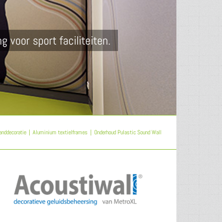
nddecoratie
Aluminium textielframes
Onderhoud Pulastic Sound Wall