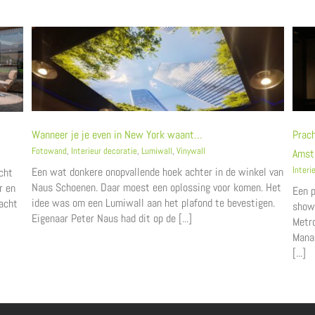
Wanneer je je even in New York waant…
Prach
Fotowand
,
Interieur decoratie
,
Lumiwall
,
Vinywall
Amst
Interi
Een wat donkere onopvallende hoek achter in de winkel van
cht
Naus Schoenen. Daar moest een oplossing voor komen. Het
r en
Een p
idee was om een Lumiwall aan het plafond te bevestigen.
racht
show
Eigenaar Peter Naus had dit op de [...]
Metro
Manag
[...]