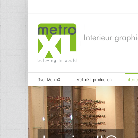
Skip
to
content
Over MetroXL
MetroXL producten
Interi