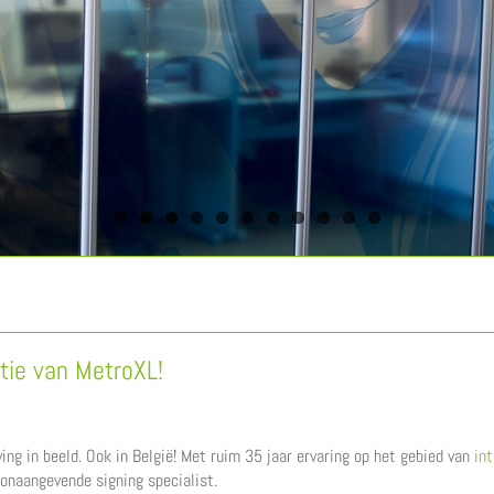
bsorbers
peciaal voor zwembaden.
atie van MetroXL!
g in beeld. Ook in België! Met ruim 35 jaar ervaring op het gebied van
in
oonaangevende signing specialist.