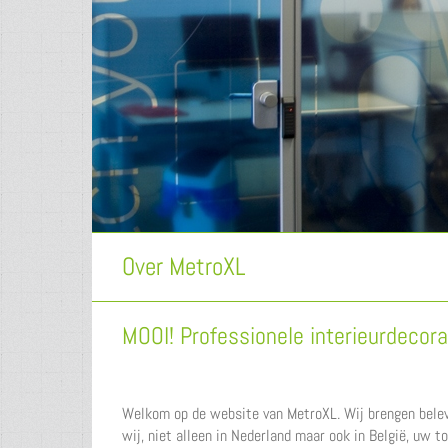
Pool Sound A
Decoratieve geluidsbeheersing s
Over MetroXL
MOOI! Professionele interieurdecor
Welkom op de website van MetroXL. Wij brengen belevin
wij, niet alleen in Nederland maar ook in België, uw t