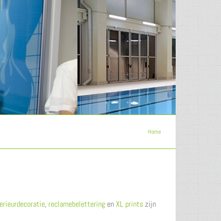
Home
terieurdecoratie
,
reclamebelettering
en
XL prints
zijn