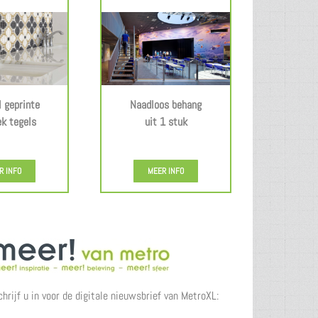
l geprinte
Naadloos behang
k tegels
uit 1 stuk
.
.
R INFO
MEER INFO
chrijf u in voor de digitale nieuwsbrief van MetroXL: