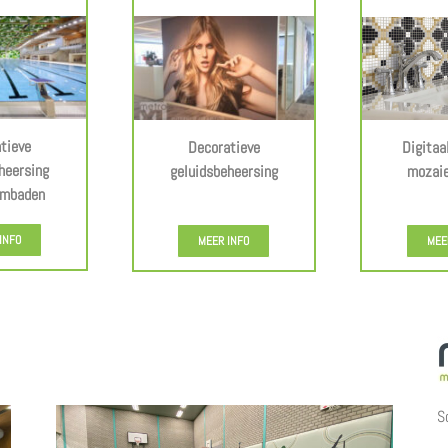
tieve
Decoratieve
Digitaa
heersing
geluidsbeheersing
mozaie
embaden
.
INFO
MEER INFO
MEE
S