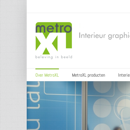
Skip
to
content
Over MetroXL
MetroXL producten
Interi